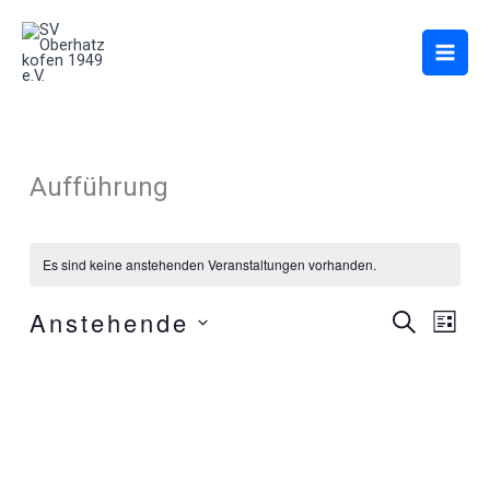
Zum
Inhalt
springen
Aufführung
Es sind keine anstehenden Veranstaltungen vorhanden.
Anstehende
Veranstaltung
Verans
Suche
Liste
Suche
Ansich
Datum
und
Naviga
wählen.
Ansichten,
Navigation